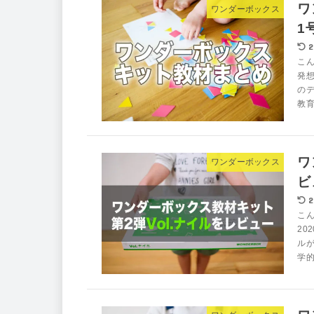
ワ
ワンダーボックス
1
2
こん
発
のデ
教育
ワ
ワンダーボックス
ビ
2
こん
20
ルが
学的