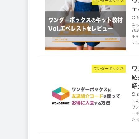
ワ
ワンダーボックス
エ
2
こん
20
小学
レス
ワ
ワンダーボックス
紹
紹
2
こん
ワ
ーポ
ンダ