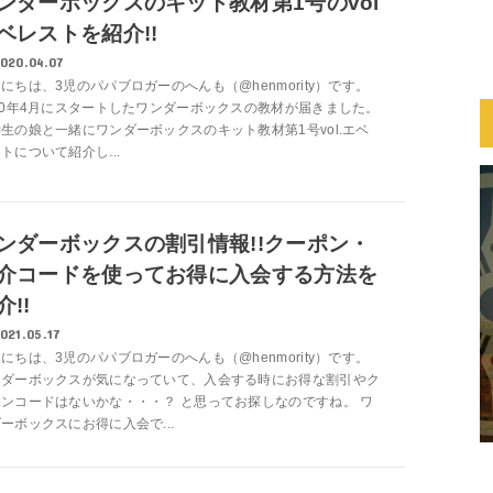
ンダーボックスのキット教材第1号のvol
ベレストを紹介!!
020.04.07
にちは、3児のパパブロガーのへんも（@henmority）です。
20年4月にスタートしたワンダーボックスの教材が届きました。
生の娘と一緒にワンダーボックスのキット教材第1号vol.エベ
トについて紹介し...
ンダーボックスの割引情報!!クーポン・
介コードを使ってお得に入会する方法を
介!!
021.05.17
にちは、3児のパパブロガーのへんも（@henmority）です。
ンダーボックスが気になっていて、入会する時にお得な割引やク
ンコードはないかな・・・？ と思ってお探しなのですね。 ワ
ーボックスにお得に入会で...