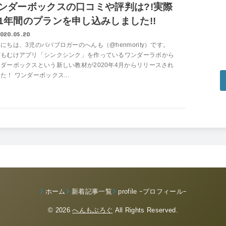
ンダーボックスの口コミや評判は?!実際
1年間のプランを申し込みしました!!
020.05.20
にちは、3児のパパブロガーのへんも（@henmority）です。
どもむけアプリ「シンクシンク」を作っているワンダーラボから
ダーボックスという新しい教材が2020年4月からリリースされ
た！ ワンダーボックス...
ホーム
新着記事一覧
profile ｰプロフィールｰ
© 2026
へんもぶろぐ
All Rights Reserved.