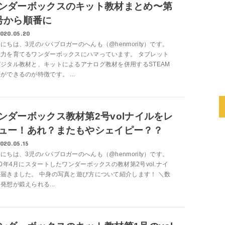
ンダーボックスのキット教材まとめ〜第
号から順番に
020.05.20
にちは、3児のパパブロガーのへんも（@henmority）です。
想力を育てるワンダーボックスにハマっています。 タブレット
ジタル教材と、キットによるアナログ教材を併用するSTEAM
ができるのが特徴です。 ...
ンダーボックス教材第2号volナイルをレ
ュー！あれ？またもやシェイピー？？
020.05.15
にちは、3児のパパブロガーのへんも（@henmority）です。
20年4月にスタートしたワンダーボックスの教材第2号vol.ナイ
届きました。 中身の写真と遊び方について紹介します！ ＼数
発想が鍛えられる...