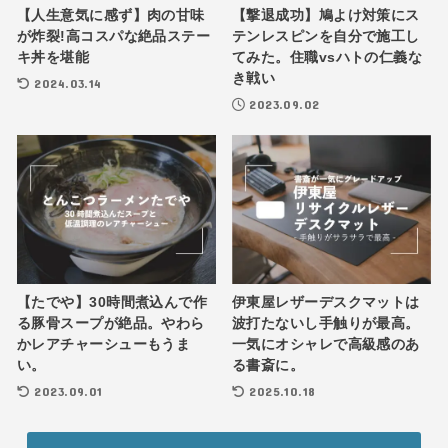
【人生意気に感ず】肉の甘味
【撃退成功】鳩よけ対策にス
が炸裂!高コスパな絶品ステー
テンレスピンを自分で施工し
キ丼を堪能
てみた。住職vsハトの仁義な
き戦い
2024.03.14
2023.09.02
【たでや】30時間煮込んで作
伊東屋レザーデスクマットは
る豚骨スープが絶品。やわら
波打たないし手触りが最高。
かレアチャーシューもうま
一気にオシャレで高級感のあ
い。
る書斎に。
2023.09.01
2025.10.18