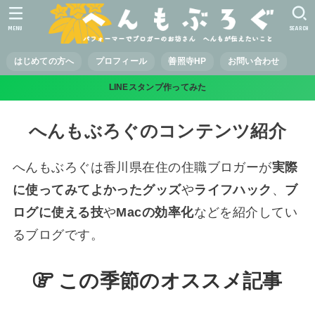
MENU
SEARCH
はじめての方へ
プロフィール
善照寺HP
お問い合わせ
LINEスタンプ作ってみた
へんもぶろぐのコンテンツ紹介
へんもぶろぐは香川県在住の住職ブロガーが
実際
に使ってみてよかったグッズ
や
ライフハック
、
ブ
ログに使える技
や
Macの効率化
などを紹介してい
るブログです。
この季節のオススメ記事