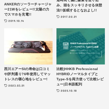
短時間で脳に酸素を送り込
ANKERのソーラーチャージャ
み、頭をスッキリさせる休憩
ー21Wをレビュー!!太陽の力
法!!仮眠するとなおよし!!
でスマホを充電!!
2017.02.21
2019.10.14
西川エアーSIの寿命は口コミ
比較|HHKB Professional
や評判通り?6年使用してマッ
HYBRIDノーマルタイプと
トレスの寝心地をレビュー!
Type-Sを両方使って比較レビ
ュー|日本語配列
2023.03.21
2025.10.18