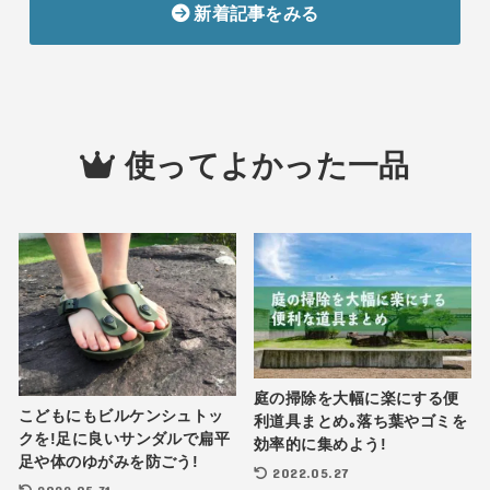
新着記事をみる
使ってよかった一品
庭の掃除を大幅に楽にする便
こどもにもビルケンシュトッ
利道具まとめ｡落ち葉やゴミを
クを!足に良いサンダルで扁平
効率的に集めよう!
足や体のゆがみを防ごう!
2022.05.27