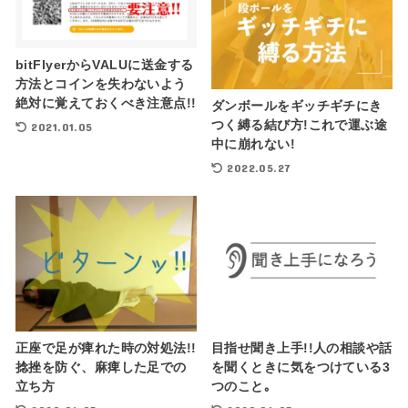
bitFlyerからVALUに送金する
方法とコインを失わないよう
絶対に覚えておくべき注意点!!
ダンボールをギッチギチにき
つく縛る結び方!これで運ぶ途
2021.01.05
中に崩れない!
2022.05.27
正座で足が痺れた時の対処法!!
目指せ聞き上手!!人の相談や話
捻挫を防ぐ、麻痺した足での
を聞くときに気をつけている3
立ち方
つのこと｡