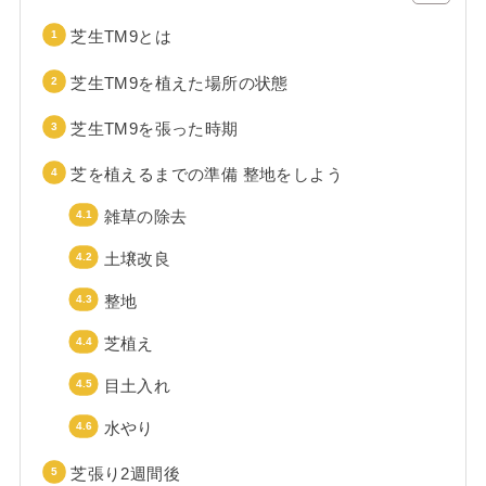
芝生TM9とは
芝生TM9を植えた場所の状態
芝生TM9を張った時期
芝を植えるまでの準備 整地をしよう
雑草の除去
土壌改良
整地
芝植え
目土入れ
水やり
芝張り2週間後