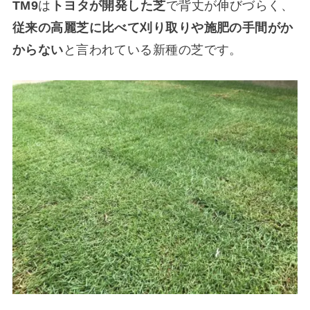
TM9
は
トヨタが開発した芝
で背丈が伸びづらく、
従来の高麗芝に比べて刈り取りや施肥の手間がか
からない
と言われている新種の芝です。