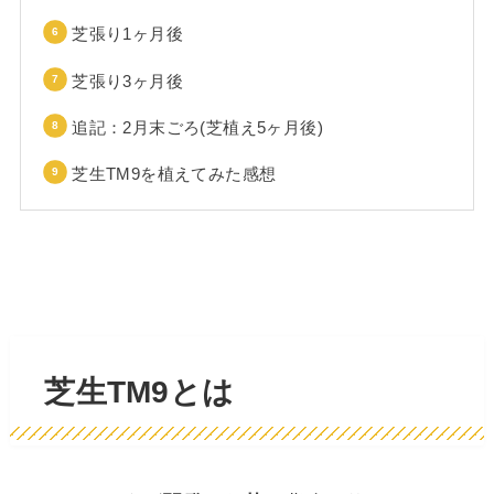
芝張り1ヶ月後
芝張り3ヶ月後
追記：2月末ごろ(芝植え5ヶ月後)
芝生TM9を植えてみた感想
芝生TM9とは