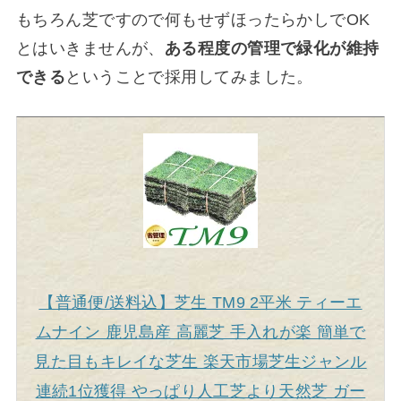
もちろん芝ですので何もせずほったらかしでOK
とはいきませんが、
ある程度の管理で緑化が維持
できる
ということで採用してみました。
【普通便/送料込】芝生 TM9 2平米 ティーエ
ムナイン 鹿児島産 高麗芝 手入れが楽 簡単で
見た目もキレイな芝生 楽天市場芝生ジャンル
連続1位獲得 やっぱり人工芝より天然芝 ガー