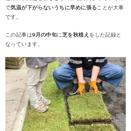
で
気温が下がらないうちに早めに張る
ことが大事
です。
この記事は
9月の中旬
に
芝を秋植え
をした記録と
なっています。