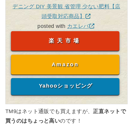
デニング DIY 美景観 省管理 少ない肥料【店
頭受取対応商品】
posted with
カエレバ
楽天市場
Amazon
Yahooショッピング
TM9はネット通販でも買えますが、
正直ネットで
買うのはちょっと高い
のです！