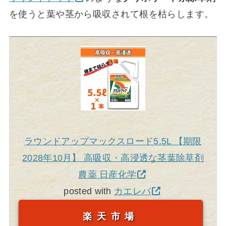
を使うと葉や茎から吸収されて根を枯らします。
ラウンドアップマックスロード5.5L 【期限
2028年10月】 高吸収・高浸透な茎葉除草剤
農薬 日産化学
posted with
カエレバ
楽天市場