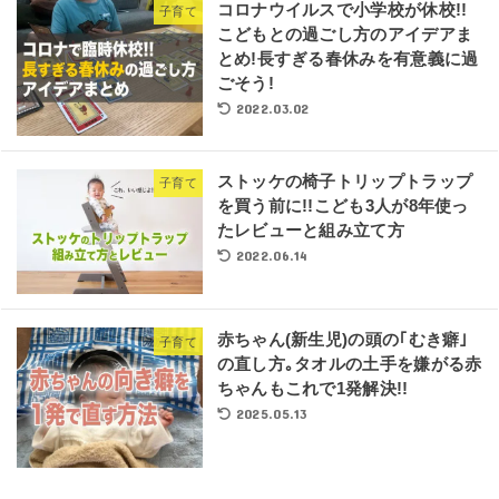
コロナウイルスで小学校が休校!!
子育て
こどもとの過ごし方のアイデアま
とめ!長すぎる春休みを有意義に過
ごそう!
2022.03.02
ストッケの椅子トリップトラップ
子育て
を買う前に!!こども3人が8年使っ
たレビューと組み立て方
2022.06.14
赤ちゃん(新生児)の頭の｢むき癖｣
子育て
の直し方｡タオルの土手を嫌がる赤
ちゃんもこれで1発解決!!
2025.05.13