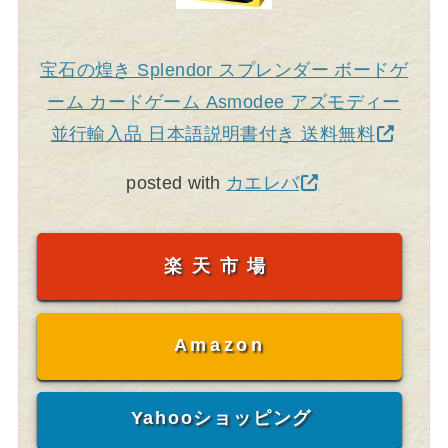
宝石の煌き Splendor スプレンダー ボードゲ
ーム カードゲーム Asmodee アズモディー
並行輸入品 日本語説明書付き 送料無料
posted with
カエレバ
楽天市場
Amazon
Yahooショッピング