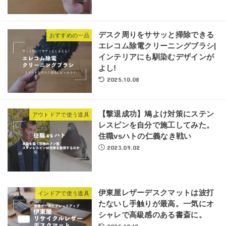
デスク周りをササッと掃除できる
おすすめの一品
エレコム除電クリーニングブラシ|
インテリアにも馴染むデザインが
よし!
2025.10.08
【撃退成功】鳩よけ対策にステン
アウトドアで使う道具
レスピンを自分で施工してみた。
住職vsハトの仁義なき戦い
2023.09.02
伊東屋レザーデスクマットは波打
インドアで使う道具
たないし手触りが最高。一気にオ
シャレで高級感のある書斎に。