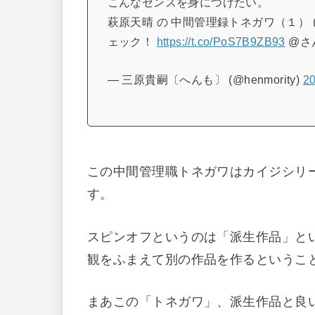
こんなセンスを身につけたい。
萩原天晴 の 中間管理録トネガワ（１） (
ェック！
https://t.co/PoS7B9ZB93
@さ
— 三原貴嗣〔へんも〕 (@henmority)
2
この中間管理職トネガワはカイジシリ
す。
スピンオフというのは「派生作品」と
観をふまえて別の作品を作るというこ
まあこの「トネガワ」、派生作品と良