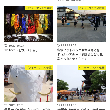
パフォーマンスや教室
パフォーマンスや教室
2020.01.08
2020.06.03
出張フットバッグ教室＠さぬきっ
SETOラ・ピスト2日目。
ずコムシアター「放課後こども教
室どっきん☆くらぶ」
パフォーマンスや教室
パフォーマンスや教室
2020.07.01
2020.01.08
善照寺ブラザーズジャグリング教
[善照寺ブラザーズ]総本山善通寺の