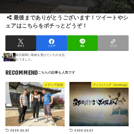
最後までありがとうございます！ツイートやシ
ェアはこちらをポチっとどうぞ！
ポスト
シェア
送る
リンク
朝日新聞に取材を受けていたのを忘
れてました。
RECOMMEND
メディア出演
フットバッグ（footbag)
2020.06.03
2020.06.03