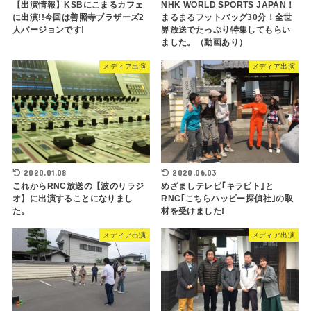
【出演情報】KSBにこまるカフェ
NHK WORLD SPORTS JAPAN！
に出演!!今回は善照寺ブラザーズ2
まるまるフットバッグ30分！全世
人バージョンです!
界放送でたっぷり特集してもらい
ました。（動画あり）
メディア出演
メディア出演
2020.01.08
2020.06.03
これからRNC放送の【波のりラジ
めざましテレビ｢キラビト｣と
オ】に出演することになりまし
RNC｢こちらハッピー探偵社｣の取
た。
材を受けました!
メディア出演
メディア出演