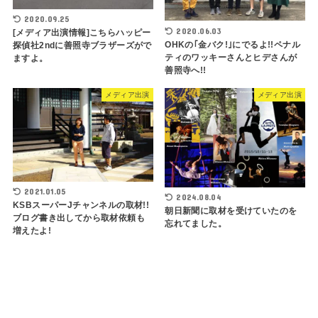
2020.09.25
2020.06.03
[メディア出演情報]こちらハッピー
OHKの｢金バク!｣にでるよ!!ペナル
探偵社2ndに善照寺ブラザーズがで
ティのワッキーさんとヒデさんが
ますよ。
善照寺へ!!
メディア出演
メディア出演
2021.01.05
2024.08.04
KSBスーパーJチャンネルの取材!!
朝日新聞に取材を受けていたのを
ブログ書き出してから取材依頼も
忘れてました。
増えたよ!