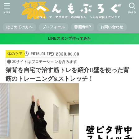
MENU
SEARCH
はじめての方へ
プロフィール
善照寺HP
お問い合わせ
LINEスタンプ作ってみた
2016.01.11
2020.06.08
体のケア
本サイトはプロモーションを含みます
猫背を自宅で治す筋トレを紹介!!壁を使った背
筋のトレーニング&ストレッチ！