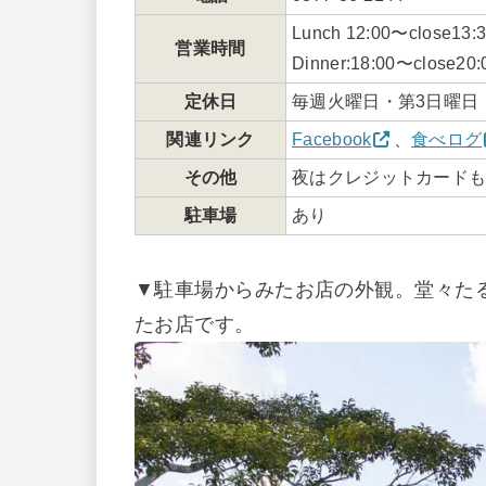
Lunch 12:00〜close13
営業時間
Dinner:18:00〜close20
定休日
毎週火曜日・第3日曜日
関連リンク
Facebook
、
食べログ
その他
夜はクレジットカード
駐車場
あり
▼駐車場からみたお店の外観。堂々た
たお店です。