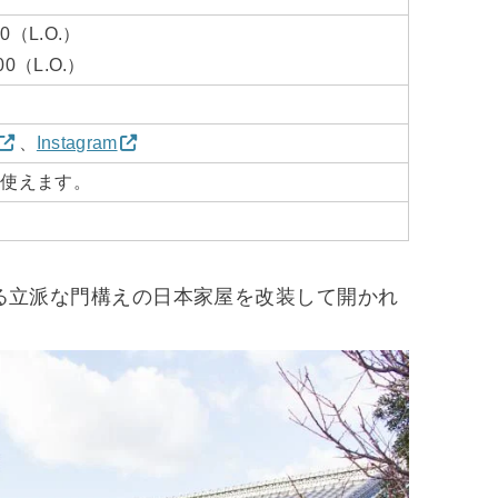
:30（L.O.）
:00（L.O.）
、
Instagram
も使えます。
る立派な門構えの日本家屋を改装して開かれ