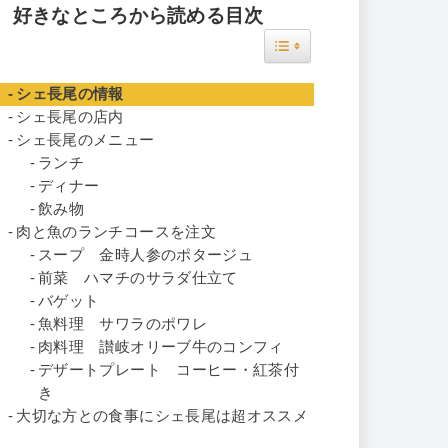
好きなところから読める目次
Toggle Table of Content
シェ長尾の情報
シェ長尾の店内
シェ長尾のメニュー
ランチ
ディナー
飲み物
肉と魚のランチコースを注文
スープ 金時人参のポタージュ
前菜 ハマチのサラダ仕立て
バゲット
魚料理 サワラのポワレ
肉料理 讃岐オリーブ牛のコンフィ
デザートプレート コーヒー・紅茶付
き
大切な方との食事にシェ長尾は超オススメ