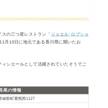
イスの三つ星レストラン「
ジョエル･ロブショ
年11月13日に地元である香川県に開いたお
ティシエールとして活躍されていたそうでご
長尾の情報
亀市綾歌町栗熊西1127