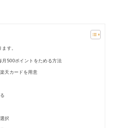
ります。
月500ポイントをためる方法
と楽天カードを用意
する
を選択