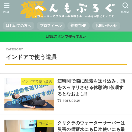
MENU
SEARCH
はじめての方へ
プロフィール
善照寺HP
お問い合わせ
LINEスタンプ作ってみた
インドアで使う道具
短時間で脳に酸素を送り込み、頭
インドアで使う道具
をスッキリさせる休憩法!!仮眠す
るとなおよし!!
2017.02.21
クリクラのウォーターサーバーは
コーヒー
災害の備蓄水にも日常使いにも最