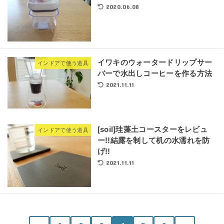
2020.06.08
イワキのウォータードリップサー
インドアで使う道具
バーで水出しコーヒーを作る方法
2021.11.11
[soil]珪藻土コースターをレビュ
インドアで使う道具
ー!!結露を制して机の水濡れを防
げ!!
2021.11.11