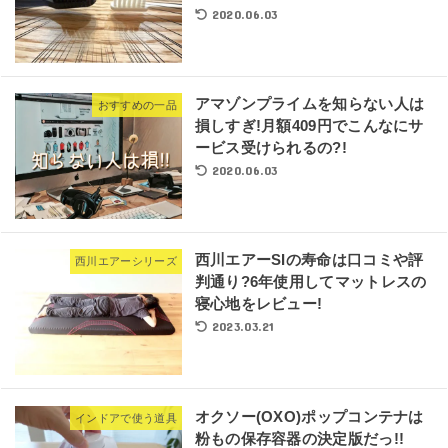
2020.06.03
アマゾンプライムを知らない人は
おすすめの一品
損しすぎ!月額409円でこんなにサ
ービス受けられるの?!
2020.06.03
西川エアーSIの寿命は口コミや評
西川エアーシリーズ
判通り?6年使用してマットレスの
寝心地をレビュー!
2023.03.21
オクソー(OXO)ポップコンテナは
インドアで使う道具
粉もの保存容器の決定版だっ!!