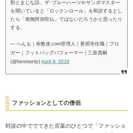
割とまじな話、ザ･ブルーハーツやサンボマスター
を聞いていると「ロックンロール」を和訳するとし
たら「南無阿弥陀仏」ではないだろうかと思ったり
する。
— へんも｜布教使.com管理人｜善照寺住職｜ブロ
ガー｜フットバッグパフォーマー｜三原貴嗣
(@henmority)
April 6, 2018
ファッションとしての僧侶
対談の中ででてきた言葉のひとつで「ファッショ