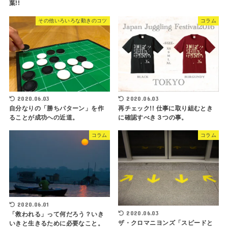
葉!!
その他いろいろな動きのコツ
コラム
2020.06.03
2020.06.03
自分なりの「勝ちパターン」を作
再チェック!! 仕事に取り組むとき
ることが成功への近道。
に確認すべき３つの事。
コラム
コラム
2020.06.01
2020.06.03
「救われる」って何だろう？いき
ザ・クロマニヨンズ「スピードと
いきと生きるために必要なこと。