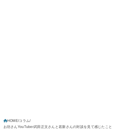
HOME
コラム
お坊さんYouTuber武田正文さんと若新さんの対談を見て感じたこと