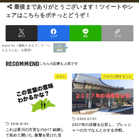
最後までありがとうございます！ツイートやシ
ェアはこちらをポチっとどうぞ！
ポスト
シェア
送る
リンク
stand.fm（通称スタエフ）で「へ
んもらじお」を開局!
RECOMMEND
コラム
ブログに関すること
2020.07.01
2018.10.04
2017年の目標を公言し、プレッシ
これは香川の方言なのか!? 結婚し
ャーの力でなんとかする作戦。
て初めて聞いた､衝撃を受けた言