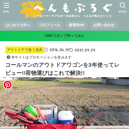
MENU
SEARCH
はじめての方へ
プロフィール
善照寺HP
お問い合わせ
LINEスタンプ作ってみた
2016.04.15
2021.09.29
アウトドアで使う道具
本サイトはプロモーションを含みます
コールマンのアウトドアワゴンを3年使ってレ
ビュー!!荷物運びはこれで解決!!