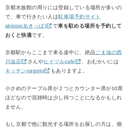
京都水族館の周りには登録している場所が多いの
で、車で行きたい人は
駐車場予約サイト
akippa(あきっぱ)
で
車を駐める場所を予約して
おくと快適
です。
京都駅からここまで来る途中に、絶品
ごま油の西
川油店
さんや
ヒイヅルcafe
、おむかいには
キッチンnagomi
もありますよ。
小さめのテーブル席が２つとカウンター席が10席
ほどなので混雑時は少し待つことになるかもしれ
ません。
もし京都で他に観光する場所をお探しの方は、個