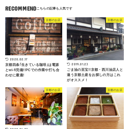
RECOMMEND
京都のお店
京都のお店
2020.02.17
2019.01.23
京都四条｢生きている珈琲｣は電源
ごま油の至宝!!京都・西川油店人と
とwi-fi完備!!PCでの作業や打ち合
違う京都土産をお探しの方はこれ
わせに最適!
がオススメ！
京都のお店
京都のお店