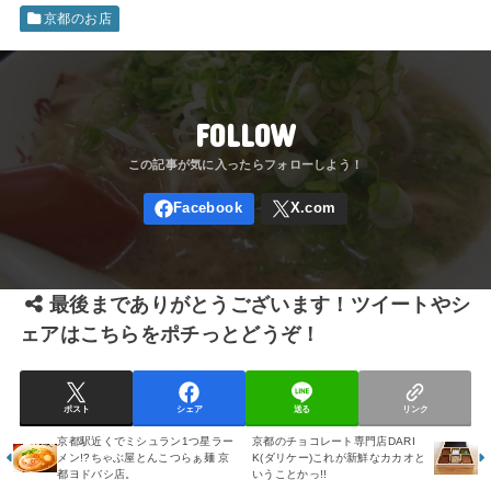
京都のお店
FOLLOW
最後までありがとうございます！ツイートやシ
ェアはこちらをポチっとどうぞ！
ポスト
シェア
送る
リンク
京都駅近くでミシュラン1つ星ラー
京都のチョコレート専門店DARI
メン!?ちゃぶ屋とんこつらぁ麺 京
K(ダリケー)これが新鮮なカカオと
都ヨドバシ店。
いうことかっ!!