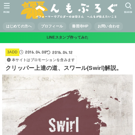
MENU
SEARCH
はじめての方へ
プロフィール
善照寺HP
お問い合わせ
LINEスタンプ作ってみた
2016.04.08
2016.04.12
3ADD
本サイトはプロモーションを含みます
クリッパー上達の道、スワール(Swirl)解説。