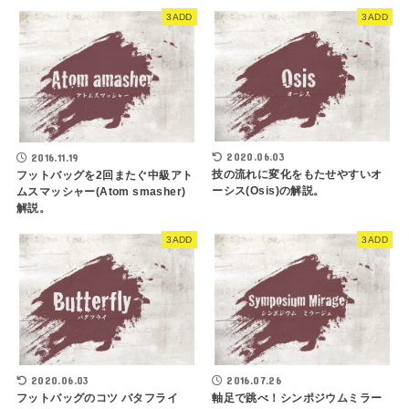
3ADD
3ADD
2020.06.03
2016.11.19
技の流れに変化をもたせやすいオ
フットバッグを2回またぐ中級アト
ーシス(Osis)の解説。
ムスマッシャー(Atom smasher)
解説。
3ADD
3ADD
2020.06.03
2016.07.26
フットバッグのコツ バタフライ
軸足で跳べ！シンポジウムミラー