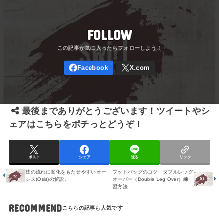
FOLLOW
最後までありがとうございます！ツイートやシ
ェアはこちらをポチっとどうぞ！
ポスト
シェア
送る
リンク
フットバッグのコツ ダブルレッグ
技の流れに変化をもたせやすいオー
オーバー（Double Leg Over）練
シス(Osis)の解説。
習方法
RECOMMEND